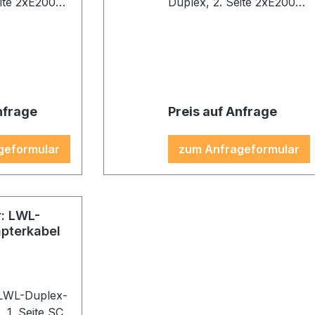
eite 2xE2000,
Duplex, 2. Seite 2xE2000,
M1, 2,0m,
2G62,5/125 OM1, 3,0m,
00:
Gehäuse E2000:
nge,
schwarz/orange,
beige, Kabel:
Gehäuse SC: beige, Kabel:
orange
nfrage
Preis auf Anfrage
geformular
zum Anfrageformular
r: LWL-
pterkabel
 LWL-Duplex-
 SC