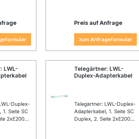
nfrage
Preis auf Anfrage
geformular
zum Anfrageformular
r: LWL-
Telegärtner: LWL-
pterkabel
Duplex-Adapterkabel
 LWL-Duplex-
Telegärtner: LWL-Duplex-
 SC
Adapterkabel, 1. Seite SC
eite 2xE2000,
Duplex, 2. Seite 2xE2000,
 10,0m,
2G50/125 OM2, 1,0m,
u, Kabel:
Gehäuse E2000: