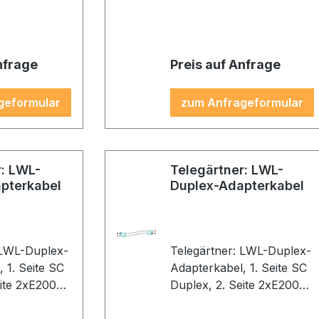
schwarz/orange,
Gehäuse SC: beige, Kabel:
orange
nfrage
Preis auf Anfrage
geformular
zum Anfrageformular
r: LWL-
Telegärtner: LWL-
pterkabel
Duplex-Adapterkabel
 LWL-Duplex-
Telegärtner: LWL-Duplex-
 SC
Adapterkabel, 1. Seite SC
eite 2xE2000,
Duplex, 2. Seite 2xE2000,
2, 3,0m,
2G50/125 OM2, 5,0m,