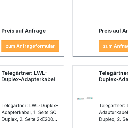
Gehäuse: beige, Kabel:
Gehäuse: bei
orange
orange
Preis auf Anfrage
Preis auf A
zum Anfrageformular
zum Anfra
Telegärtner: LWL-
Telegärtne
Duplex-Adapterkabel
Duplex-Ada
Telegärtner: LWL-Duplex-
Telegärtner:
Adapterkabel, 1. Seite SC
Adapterkabel, 1. Seite
Duplex, 2. Seite 2xE2000,
Duplex, 2. S
2G50/125 OM2, 10,0m,
2G50/125 OM