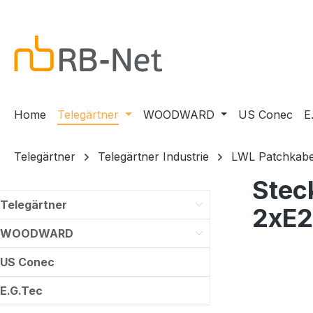
m Hauptinhalt springen
Zur Suche springen
Zur Hauptnavigation springen
Home
Telegärtner
WOODWARD
US Conec
E
Telegärtner
Telegärtner Industrie
LWL Patchkabe
Stec
Telegärtner
2xE
WOODWARD
US Conec
E.G.Tec