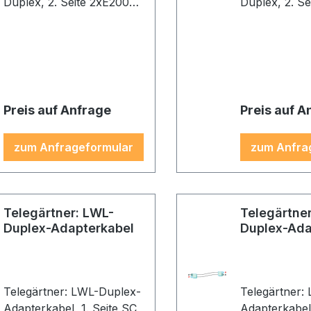
Duplex, 2. Seite 2xE2000,
Duplex, 2. S
2G62,5/125 OM1, 1,0m,
2G62,5/125 O
Gehäuse E2000:
Gehäuse E20
schwarz/orange,
schwarz/ora
Gehäuse SC: beige, Kabel:
Gehäuse SC: 
orange
orange
Preis auf Anfrage
Preis auf A
zum Anfrageformular
zum Anfra
Telegärtner: LWL-
Telegärtne
Duplex-Adapterkabel
Duplex-Ada
Telegärtner: LWL-Duplex-
Telegärtner:
Adapterkabel, 1. Seite SC
Adapterkabel, 1. Seite