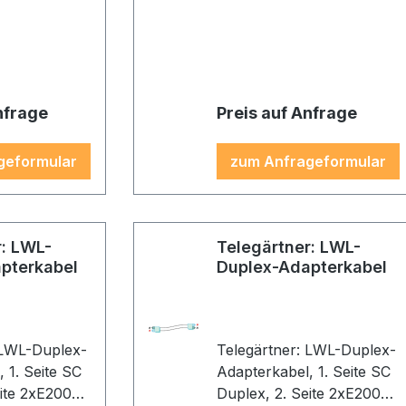
is, Kabel:
Gehäuse: türkis, Kabel:
türkis
nfrage
Preis auf Anfrage
geformular
zum Anfrageformular
r: LWL-
Telegärtner: LWL-
pterkabel
Duplex-Adapterkabel
 LWL-Duplex-
Telegärtner: LWL-Duplex-
 SC
Adapterkabel, 1. Seite SC
eite 2xE2000,
Duplex, 2. Seite 2xE2000,