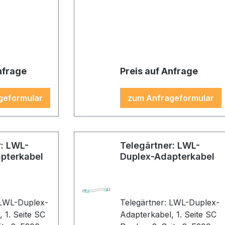
3, 5,0m;
2G50/125 OM3, 10,0m,
is, Kabel:
Gehäuse: türkis, Kabel:
türkis
nfrage
Preis auf Anfrage
geformular
zum Anfrageformular
r: LWL-
Telegärtner: LWL-
pterkabel
Duplex-Adapterkabel
 LWL-Duplex-
Telegärtner: LWL-Duplex-
 SC
Adapterkabel, 1. Seite SC