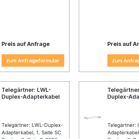
2G50/125 OM3, 3,0m,
2G50/125 OM
Gehäuse: türkis, Kabel:
Gehäuse: türk
türkis
türkis
Preis auf Anfrage
Preis auf A
zum Anfrageformular
zum Anfra
Telegärtner: LWL-
Telegärtne
Duplex-Adapterkabel
Duplex-Ada
Telegärtner: LWL-Duplex-
Telegärtner:
Adapterkabel, 1. Seite SC
Adapterkabel, 1. Seite