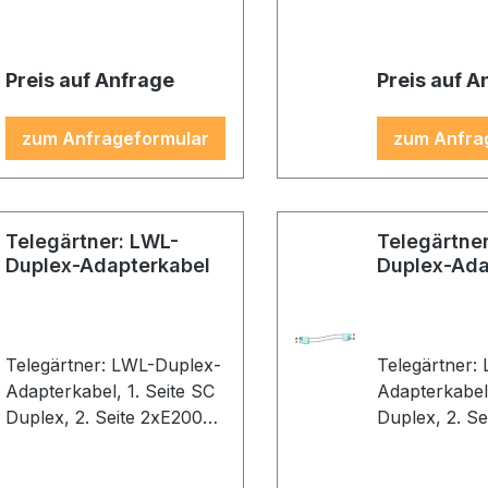
Preis auf Anfrage
Preis auf A
zum Anfrageformular
zum Anfra
Telegärtner: LWL-
Telegärtne
Duplex-Adapterkabel
Duplex-Ada
Telegärtner: LWL-Duplex-
Telegärtner:
Adapterkabel, 1. Seite SC
Adapterkabel, 1. Seite
Duplex, 2. Seite 2xE2000,
Duplex, 2. S
2E9/125 OS2, 5,0m,
2E9/125 OS2,
Gehäuse: blau, Kabel:
Gehäuse: bla