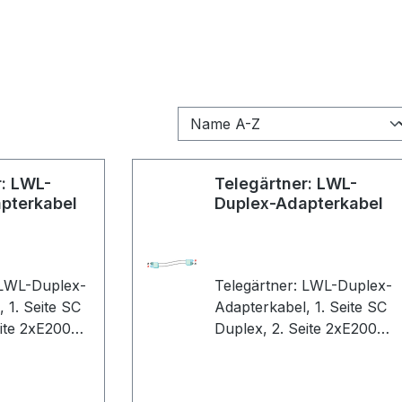
r: LWL-
Telegärtner: LWL-
pterkabel
Duplex-Adapterkabel
 LWL-Duplex-
Telegärtner: LWL-Duplex-
 SC
Adapterkabel, 1. Seite SC
eite 2xE2000,
Duplex, 2. Seite 2xE2000,
 2,0m,
2E9/125 OS2, 3,0m,
u, Kabel:
Gehäuse: blau, Kabel:
gelb