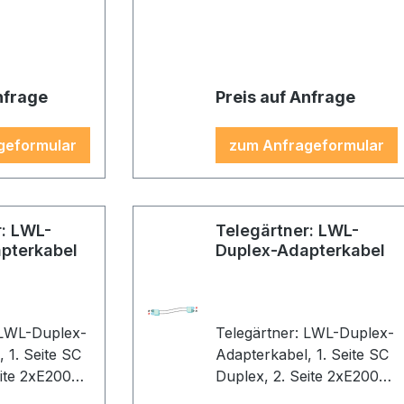
ge, Kabel:
Gehäuse: beige, Kabel:
orange
nfrage
Preis auf Anfrage
geformular
zum Anfrageformular
r: LWL-
Telegärtner: LWL-
pterkabel
Duplex-Adapterkabel
 LWL-Duplex-
Telegärtner: LWL-Duplex-
 SC
Adapterkabel, 1. Seite SC
eite 2xE2000,
Duplex, 2. Seite 2xE2000,
3, 1,0m,
2G50/125 OM3, 2,0m,