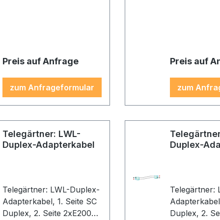
Gehäuse: beige, Kabel:
Gehäuse: türk
orange
türkis
Preis auf Anfrage
Preis auf A
zum Anfrageformular
zum Anfra
Telegärtner: LWL-
Telegärtne
Duplex-Adapterkabel
Duplex-Ada
Telegärtner: LWL-Duplex-
Telegärtner:
Adapterkabel, 1. Seite SC
Adapterkabel, 1. Seite
Duplex, 2. Seite 2xE2000,
Duplex, 2. S