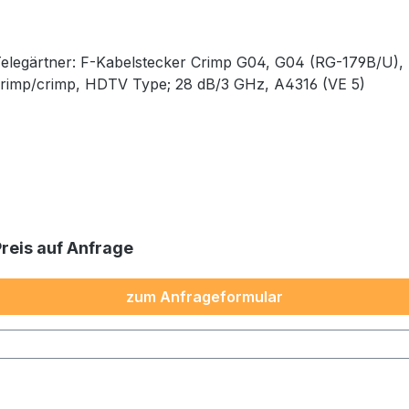
elegärtner: F-Kabelstecker Crimp G04, G04 (RG-179B/U),
crimp/crimp, HDTV Type; 28 dB/3 GHz, A4316 (VE 5)
Preis auf Anfrage
zum Anfrageformular