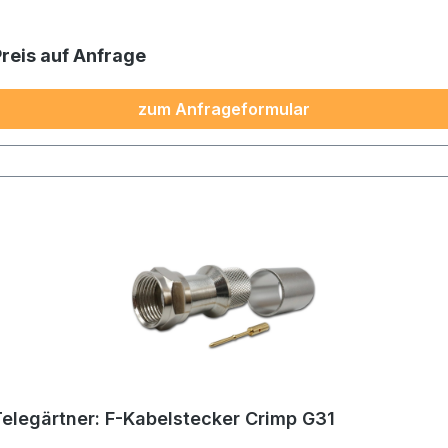
Preis auf Anfrage
zum Anfrageformular
Telegärtner: F-Kabelstecker Crimp G31