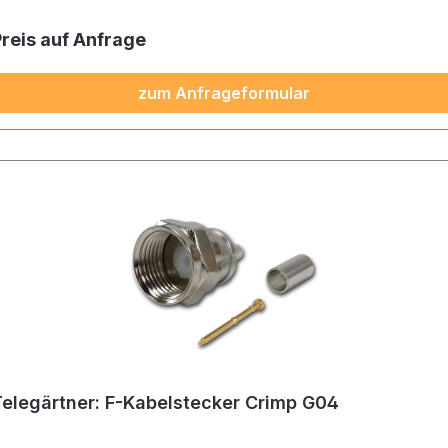
Preis auf Anfrage
zum Anfrageformular
Telegärtner: F-Kabelstecker Crimp G04