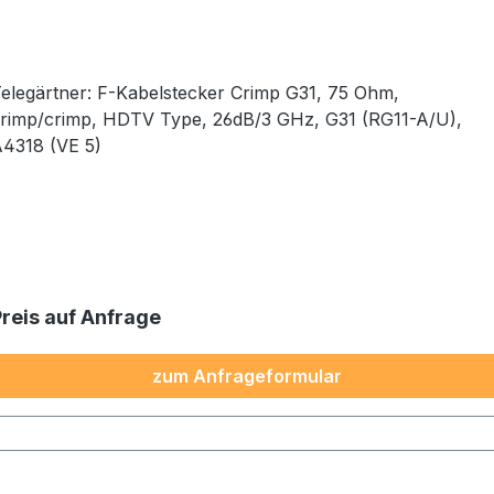
elegärtner: F-Kabelstecker Crimp G31, 75 Ohm,
rimp/crimp, HDTV Type, 26dB/3 GHz, G31 (RG11-A/U),
A4318 (VE 5)
Preis auf Anfrage
zum Anfrageformular