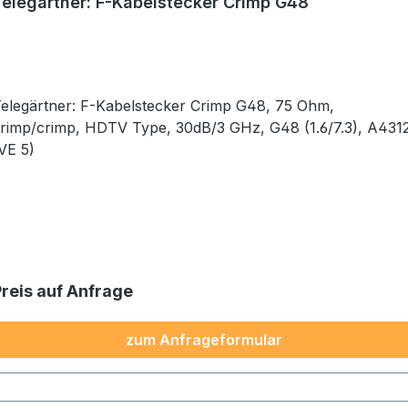
Telegärtner: F-Kabelstecker Crimp G48
elegärtner: F-Kabelstecker Crimp G48, 75 Ohm,
rimp/crimp, HDTV Type, 30dB/3 GHz, G48 (1.6/7.3), A431
VE 5)
Preis auf Anfrage
zum Anfrageformular