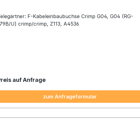
elegärtner: F-Kabeleinbaubuchse Crimp G04, G04 (RG-
79B/U) crimp/crimp, Z113, A4536
Preis auf Anfrage
zum Anfrageformular