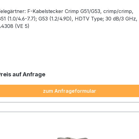
ärtner: F-Kabelstecker Crimp G51/G53, crimp/crimp,
51 (1.0/4.6-7.7); G53 (1.2/4.9D), HDTV Type; 30 dB/3 GHz,
4308 (VE 5)
Preis auf Anfrage
zum Anfrageformular