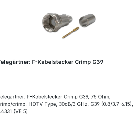
Telegärtner: F-Kabelstecker Crimp G39
elegärtner: F-Kabelstecker Crimp G39, 75 Ohm,
rimp/crimp, HDTV Type, 30dB/3 GHz, G39 (0.8/3.7-6.15),
A4331 (VE 5)