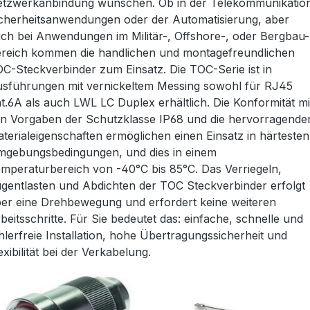
tzwerkanbindung wünschen. Ob in der Telekommunikatio
cherheitsanwendungen oder der Automatisierung, aber
ch bei Anwendungen im Militär-, Offshore-, oder Bergbau-
reich kommen die handlichen und montagefreundlichen
C-Steckverbinder zum Einsatz. Die TOC-Serie ist in
sführungen mit vernickeltem Messing sowohl für RJ45
t.6A als auch LWL LC Duplex erhältlich. Die Konformität mi
n Vorgaben der Schutzklasse IP68 und die hervorragende
terialeigenschaften ermöglichen einen Einsatz in härtesten
gebungsbedingungen, und dies in einem
mperaturbereich von -40°C bis 85°C. Das Verriegeln,
gentlasten und Abdichten der TOC Steckverbinder erfolgt
er eine Drehbewegung und erfordert keine weiteren
beitsschritte. Für Sie bedeutet das: einfache, schnelle und
hlerfreie Installation, hohe Übertragungssicherheit und
exibilität bei der Verkabelung.