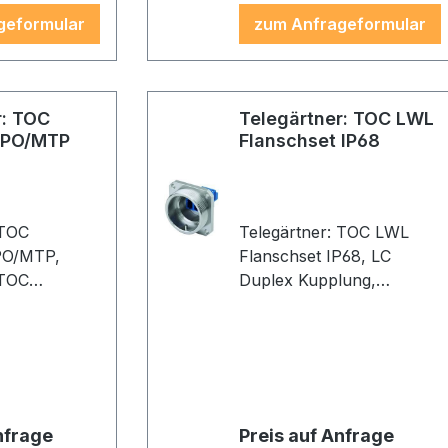
geformular
zum Anfrageformular
r: TOC
Telegärtner: TOC LWL
MPO/MTP
Flanschset IP68
 TOC
Telegärtner: TOC LWL
PO/MTP,
Flanschset IP68, LC
 TOC
Duplex Kupplung,
PO/MTP
Messing, vernickelt
nfrage
Preis auf Anfrage