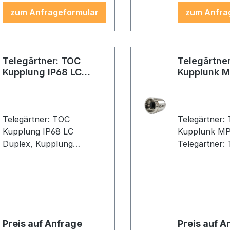
zum Anfrageformular
zum Anfra
Telegärtner: TOC
Telegärtne
Kupplung IP68 LC
Kupplunk 
Duplex
Telegärtner: TOC
Telegärtner:
Kupplung IP68 LC
Kupplunk M
Duplex, Kupplung
Telegärtner:
Singlemode/Multimode,
Kupplunk M
Messing vernickelt
Preis auf Anfrage
Preis auf A