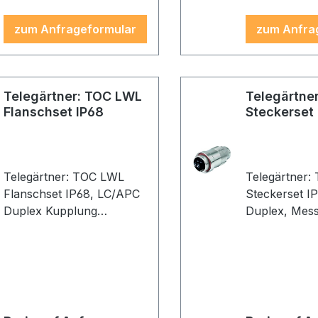
zum Anfrageformular
zum Anfra
Telegärtner: TOC LWL
Telegärtne
Flanschset IP68
Steckerset
Telegärtner: TOC LWL
Telegärtner
Flanschset IP68, LC/APC
Steckerset IP6
Duplex Kupplung
Duplex, Mess
Singlemode, Messing,
vernickelt
vernickelt