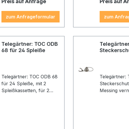
Preis auf Anfrage
Preis auf A
zum Anfrageformular
zum Anfra
Telegärtner: TOC ODB
Telegärtne
68 für 24 Spleiße
Steckersch
Telegärtner: TOC ODB 68
Telegärtner:
für 24 Spleiße, mit 2
Steckerschu
Spleißkassetten, für 2
Messing verni
Kabel Ø8 - 5 mm
Kette (VE 1)