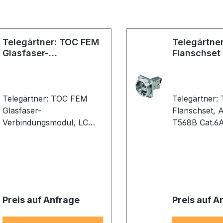
Telegärtner: TOC FEM
Telegärtne
Glasfaser-
Flanschset
Verbindungsmodul
Telegärtner: TOC FEM
Telegärtner:
Glasfaser-
Flanschset, AMJ-S Modul
Verbindungsmodul, LC
T568B Cat.6A
Duplex, Multimode,
Keramikhülse, IP67
Preis auf Anfrage
Preis auf A