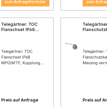
zum Anfrageformular
zum Anfra
Telegärtner: TOC
Telegärtne
Flanschset IP68
Flanschutz
MPO/MTP
Telegärtner: TOC
Telegärtner:
Flanschset IP68
Flanschutzk
MPO/MTP, Kupplung
Messing verni
Singlemode/Multimode,
Kette (VE 1)
Messing vernickelt
Preis auf Anfrage
Preis auf A