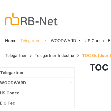
m Hauptinhalt springen
Zur Suche springen
Zur Hauptnavigation springen
Home
Telegärtner
WOODWARD
US Conec
E
Telegärtner
Telegärtner Industrie
TOC Outdoor 
TOC 
Telegärtner
WOODWARD
US Conec
E.G.Tec