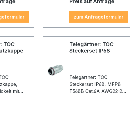
nfrage
Preis auf Anfrage
geformular
zum Anfrageformular
r: TOC
Telegärtner: TOC
utzkappe
Steckerset IP68
 TOC
Telegärtner: TOC
tzkappe,
Steckerset IP68, MFP8
ckelt mit
T568B Cat.6A AWG22-27
(VE 1)