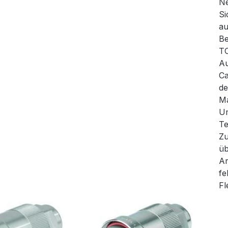
Ne
Si
au
Be
TO
Au
Ca
de
Ma
Um
Te
Zu
üb
Ar
fe
Fl