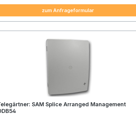
zum Anfrageformular
Telegärtner: SAM Splice Arranged Management
ODB54