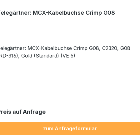
Telegärtner: MCX-Kabelbuchse Crimp G08
elegärtner: MCX-Kabelbuchse Crimp G08, C2320, G08
RD-316), Gold (Standard) (VE 5)
Preis auf Anfrage
zum Anfrageformular