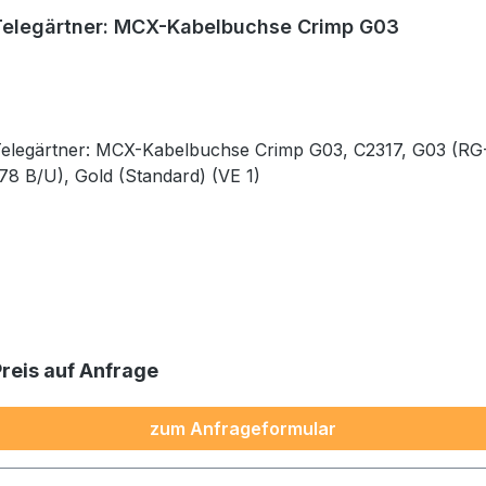
Telegärtner: MCX-Kabelbuchse Crimp G03
elegärtner: MCX-Kabelbuchse Crimp G03, C2317, G03 (RG-
78 B/U), Gold (Standard) (VE 1)
Preis auf Anfrage
zum Anfrageformular