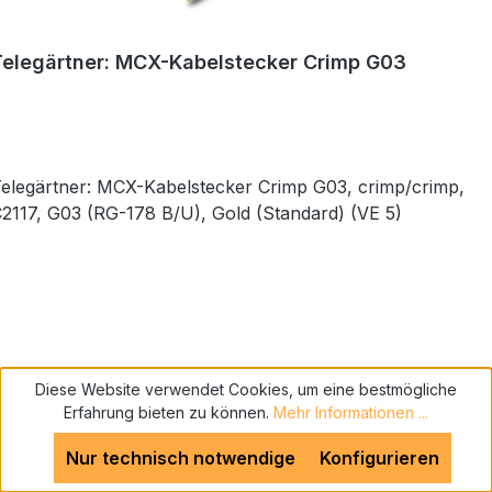
Telegärtner: MCX-Kabelstecker Crimp G03
elegärtner: MCX-Kabelstecker Crimp G03, crimp/crimp,
2117, G03 (RG-178 B/U), Gold (Standard) (VE 5)
Diese Website verwendet Cookies, um eine bestmögliche
Preis auf Anfrage
Erfahrung bieten zu können.
Mehr Informationen ...
Nur technisch notwendige
Konfigurieren
zum Anfrageformular