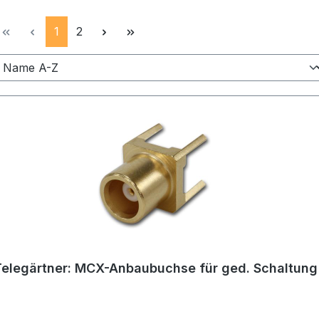
Seite
Seite
1
2
Telegärtner: MCX-Anbaubuchse für ged. Schaltung