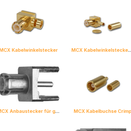
MCX Kabelwinkelstecker
MCX Kabelwinkelsteck
MCX Anbaustecker für gedr. Schaltungen
MCX Kabelbuchse Crim