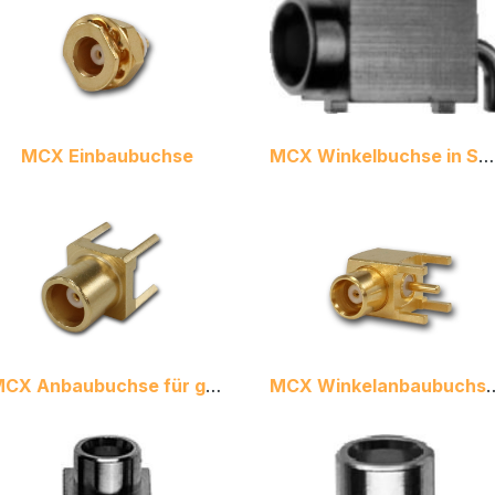
MCX Einbaubuchse
MCX Winkelbuchse in SMT
MCX Anbaubuchse für gedr. Schaltungen
MCX Winkelanbaubuchse fü