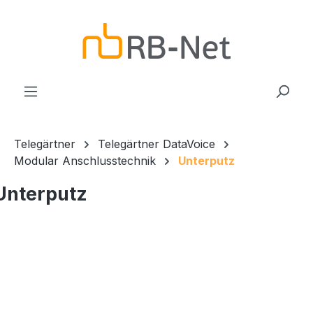
Zum Hauptinhalt springen
Telegärtner
Telegärtner DataVoice
Modular Anschlusstechnik
Unterputz
Unterputz