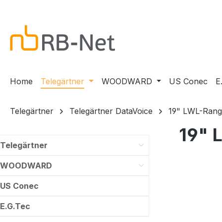
m Hauptinhalt springen
Zur Suche springen
Zur Hauptnavigation springen
Home
Telegärtner
WOODWARD
US Conec
E
Telegärtner
Telegärtner DataVoice
19" LWL-Rangi
19" 
Telegärtner
WOODWARD
US Conec
E.G.Tec