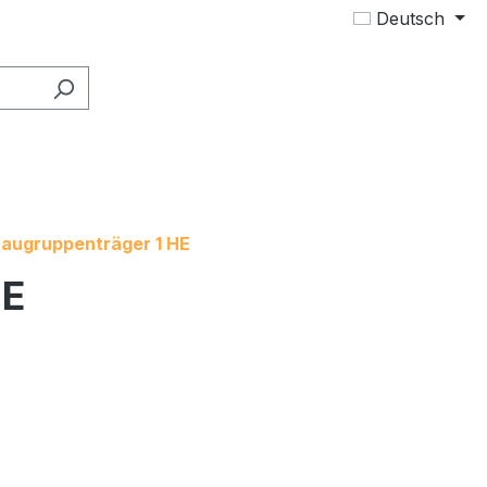
Deutsch
augruppenträger 1 HE
HE