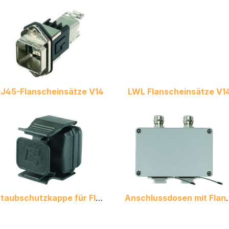
J45-Flanscheinsätze V14
LWL Flanscheinsätze V1
Staubschutzkappe für Flansche V14
Anschlussdos