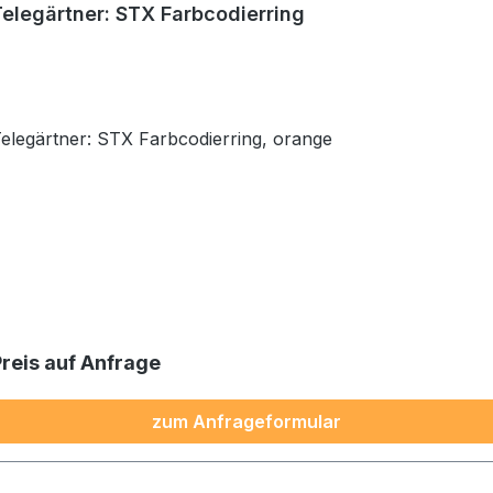
Telegärtner: STX Farbcodierring
Telegärtner: STX Farbcodierring, orange
Preis auf Anfrage
zum Anfrageformular