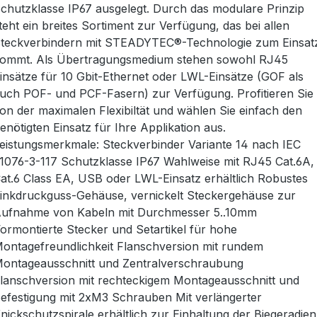
chutzklasse IP67 ausgelegt. Durch das modulare Prinzip
teht ein breites Sortiment zur Verfügung, das bei allen
teckverbindern mit STEADYTEC®-Technologie zum Einsat
ommt. Als Übertragungsmedium stehen sowohl RJ45
insätze für 10 Gbit-Ethernet oder LWL-Einsätze (GOF als
uch POF- und PCF-Fasern) zur Verfügung. Profitieren Sie
on der maximalen Flexibiltät und wählen Sie einfach den
enötigten Einsatz für Ihre Applikation aus.
eistungsmerkmale: Steckverbinder Variante 14 nach IEC
1076-3-117 Schutzklasse IP67 Wahlweise mit RJ45 Cat.6A,
at.6 Class EA, USB oder LWL-Einsatz erhältlich Robustes
inkdruckguss-Gehäuse, vernickelt Steckergehäuse zur
ufnahme von Kabeln mit Durchmesser 5..10mm
ormontierte Stecker und Setartikel für hohe
ontagefreundlichkeit Flanschversion mit rundem
ontageausschnitt und Zentralverschraubung
lanschversion mit rechteckigem Montageausschnitt und
efestigung mit 2xM3 Schrauben Mit verlängerter
nickschutzspirale erhältlich zur Einhaltung der Biegeradien