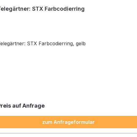
Telegärtner: STX Farbcodierring
Telegärtner: STX Farbcodierring, gelb
Preis auf Anfrage
zum Anfrageformular