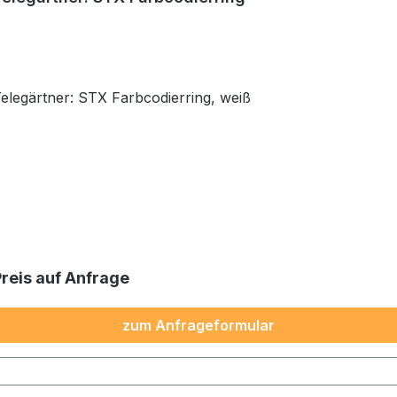
Telegärtner: STX Farbcodierring, weiß
Preis auf Anfrage
zum Anfrageformular