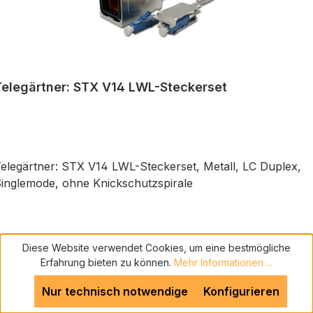
Telegärtner: STX V14 LWL-Steckerset
elegärtner: STX V14 LWL-Steckerset, Metall, LC Duplex,
inglemode, ohne Knickschutzspirale
Diese Website verwendet Cookies, um eine bestmögliche
Erfahrung bieten zu können.
Mehr Informationen ...
Nur technisch notwendige
Konfigurieren
Preis auf Anfrage