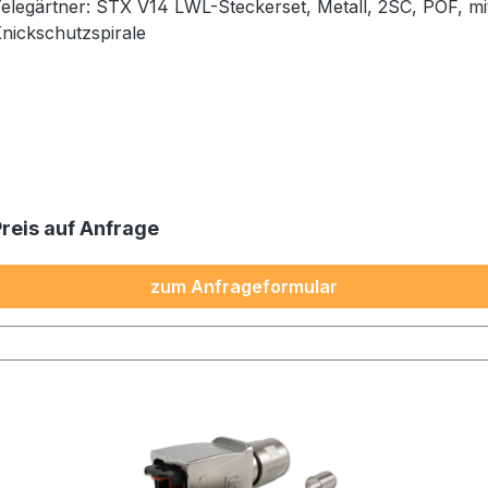
elegärtner: STX V14 LWL-Steckerset, Metall, 2SC, POF, mit
nickschutzspirale
Preis auf Anfrage
zum Anfrageformular