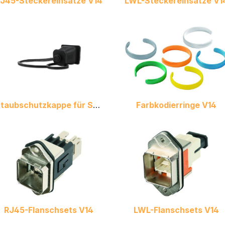
J45-Steckereinsätze V14
LWL-Steckereinsätze V1
Staubschutzkappe für Stecker V14
Farbkodierringe V14
RJ45-Flanschsets V14
LWL-Flanschsets V14