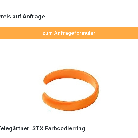
Preis auf Anfrage
zum Anfrageformular
Telegärtner: STX Farbcodierring