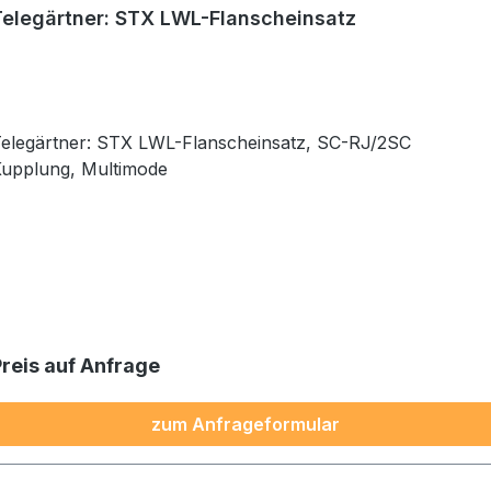
Telegärtner: STX LWL-Flanscheinsatz
elegärtner: STX LWL-Flanscheinsatz, SC-RJ/2SC
upplung, Multimode
Preis auf Anfrage
zum Anfrageformular