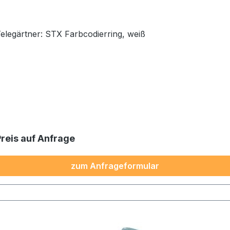
Telegärtner: STX Farbcodierring, weiß
Preis auf Anfrage
zum Anfrageformular