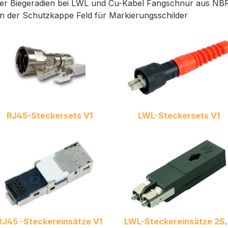
er Biegeradien bei LWL und Cu-Kabel Fangschnur aus NB
n der Schutzkappe Feld für Markierungsschilder
RJ45-Steckersets V1
LWL-Steckersets V1
RJ45 -Steckereinsätze V1
LWL-Stecker