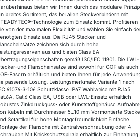
arüberhinaus bieten wir Ihnen durch das modulare Prinzip
in breites Sortiment, das bei allen Steckverbindern mit
TEADYTEC®-Technologie zum Einsatz kommt. Profitieren
ie von der maximalen Flexibiltät und wählen Sie einfach de
enötigten Einsatz aus. Die RJ45 Stecker und
lanscheinsätze zeichnen sich durch hohe
eistungsreserven aus und bieten Class EA
bertragungseigenschaften gemäß ISO/IEC 11801. Die LWL-
tecker-und Flanscheinsätze sind sowohl für GOF als auch
OF-Fasern erhältlich und bieten Ihnen für jede Anwendun
ie passende Lösung. Leistungsmerkmale: Variante 1 nach
EC 61076-3-106 Schutzklasse IP67 Wahlweise mit RJ45
at.6A, Cat.6 Class EA, USB oder LWL-Einsatz erhältlich
obustes Zinkdruckguss- oder Kunststoffgehäuse Aufnahm
on Kabeln mit Durchmesser 5...10 mm Vormontierte Stecke
nd Setartikel für hohe Montagefreundlichkeit Einfache
ontage der Flansche mit Zentralverschraubung oder 4
chrauben Mit Knickschutzspirale erhältlich zur Einhaltung