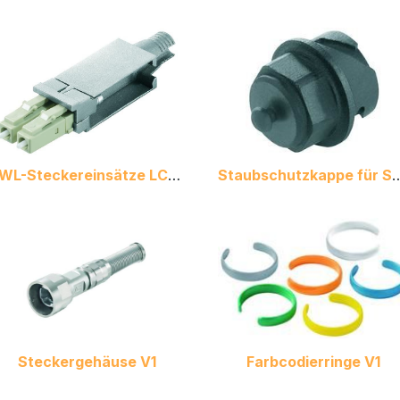
LWL-Steckereinsätze LC-D V1
Staubschutzkappe fü
Steckergehäuse V1
Farbcodierringe V1