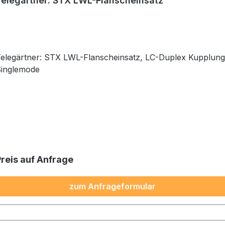
Telegärtner: STX LWL-Flanscheinsatz
elegärtner: STX LWL-Flanscheinsatz, LC-Duplex Kupplung,
inglemode
Preis auf Anfrage
zum Anfrageformular