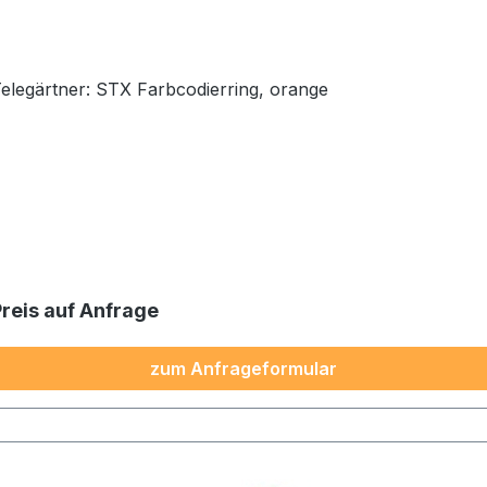
Telegärtner: STX Farbcodierring, orange
Preis auf Anfrage
zum Anfrageformular