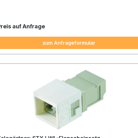
Preis auf Anfrage
zum Anfrageformular