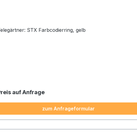
Telegärtner: STX Farbcodierring, gelb
Preis auf Anfrage
zum Anfrageformular