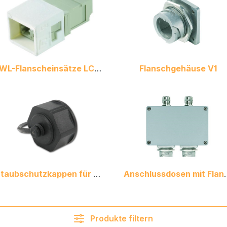
LWL-Flanscheinsätze LC-D V1
Flanschgehäuse V1
Staubschutzkappen für Flansche V1
Anschlussdos
Produkte filtern