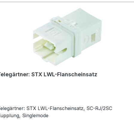
Telegärtner: STX LWL-Flanscheinsatz
elegärtner: STX LWL-Flanscheinsatz, SC-RJ/2SC
upplung, Singlemode