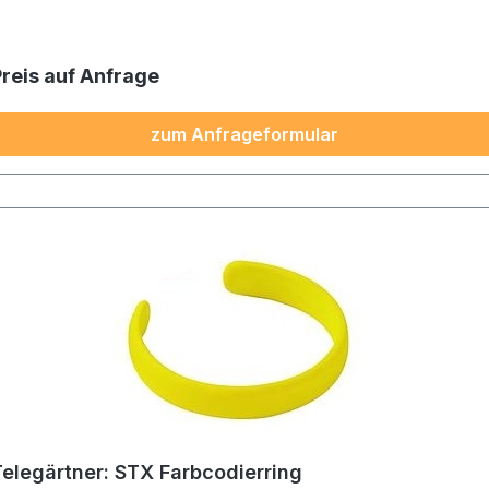
Preis auf Anfrage
zum Anfrageformular
Telegärtner: STX Farbcodierring