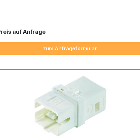
Preis auf Anfrage
zum Anfrageformular