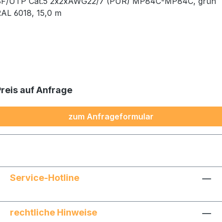
SF/UTP Cat.5 2x2xAWG22/7 (PUR) MP84C-MP84C, grün
AL 6018, 15,0 m
Preis auf Anfrage
zum Anfrageformular
Service-Hotline
rechtliche Hinweise