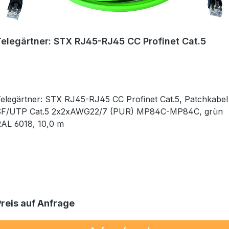
Telegärtner: STX RJ45-RJ45 CC Profinet Cat.5
elegärtner: STX RJ45-RJ45 CC Profinet Cat.5, Patchkabel
SF/UTP Cat.5 2x2xAWG22/7 (PUR) MP84C-MP84C, grün
AL 6018, 10,0 m
Preis auf Anfrage