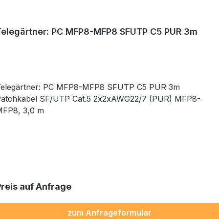
Telegärtner: PC MFP8-MFP8 SFUTP C5 PUR 3m
Telegärtner: PC MFP8-MFP8 SFUTP C5 PUR 3m
atchkabel SF/UTP Cat.5 2x2xAWG22/7 (PUR) MFP8-
FP8, 3,0 m
Preis auf Anfrage
zum Anfrageformular