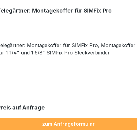
Telegärtner: Montagekoffer für SIMFix Pro
elegärtner: Montagekoffer für SIMFix Pro, Montagekoffer
ür 1 1/4" und 1 5/8" SIMFix Pro Steckverbinder
Preis auf Anfrage
zum Anfrageformular