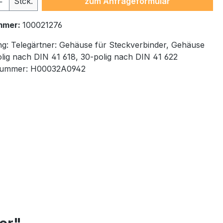
Stck.
zum Anfrageformular
mmer:
100021276
ng:
Telegärtner: Gehäuse für Steckverbinder, Gehäuse
olig nach DIN 41 618, 30-polig nach DIN 41 622
nummer:
H00032A0942