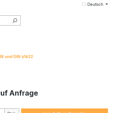
Deutsch
18 und DIN 41622
auf Anfrage
Produkt Anzahl: Gib den gewünsc