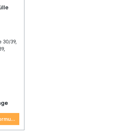
ülle
e 30/39,
39,
.)
age
ormular