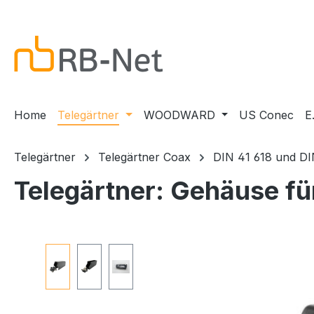
m Hauptinhalt springen
Zur Suche springen
Zur Hauptnavigation springen
Home
Telegärtner
WOODWARD
US Conec
E
Telegärtner
Telegärtner Coax
DIN 41 618 und DI
Telegärtner: Gehäuse fü
Bildergalerie überspringen