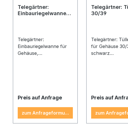
Telegärtner:
Telegärtner: T
Einbauriegelwanne
30/39
für Gehäuse
Telegärtner:
Telegärtner: Tüll
Einbauriegelwanne für
für Gehäuse 30/
Gehäuse,
schwarz
Einbauriegelwanne
(Packg.=100Stck
30/39, Metall, schwarz
Preis auf Anfrage
Preis auf Anfr
zum Anfrageformular
zum Anfragef