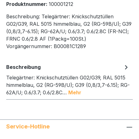
Produktnummer:
100001212
Beschreibung:
Telegärtner: Knickschutztüllen
G02/G39, RAL 5015 himmelblau, G2 (RG-59B/U); G39
(0,8/3,7-6.15); RG-62A/U; 0.6/3.7; 0.6/2.8C (FR-NC);
FRNC 0.6/2.8 AF (1Packg=100St.)
Vorgängernummer:
B00081C1289
Beschreibung
Telegärtner: Knickschutztüllen G02/G39, RAL 5015
himmelblau, G2 (RG-59B/U); G39 (0,8/3,7-6.15); RG-
62A/U; 0.6/3.7; 0.6/2.8C…
Mehr
Service-Hotline